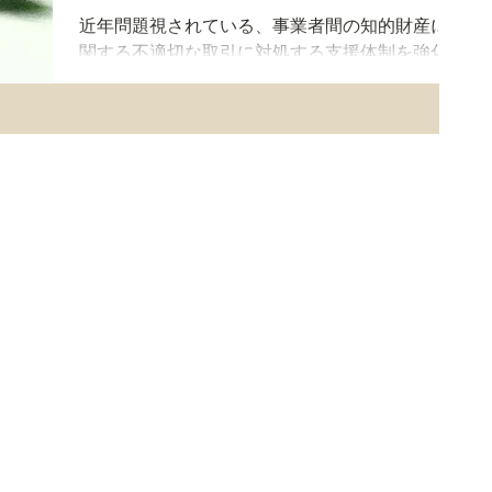
近年問題視されている、事業者間の知的財産に
関する不適切な取引に対処する支援体制を強化
するために、特許庁・INPIT・日本弁理士会・日
本商工会議所による「知財経営支援ネットワー
ク」に、新たに中小企業庁が加わった。これに
より、知財取引の実態をより広く把