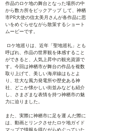
作品のロケ地の舞台となった場所の中
から数カ所をピックアップ して、神栖
市PR大使の信太美月さんが各作品に思
いをめぐらせながら散策するショート
ムービーです。
 ロケ地巡りは、近年「聖地巡礼」とも
呼ばれ、作品の世界観を体感すること
ができると、人気上昇中の観光資源で
す。今回は神栖市が舞台の作品を複数 
取り上げて、美しい海岸線はもとよ
り、壮大な風力発電所や歴史ある神
社、どこか懐かしい街並みなども紹介
し、さまざまな表情を持つ神栖市の魅
力に迫りました。 
また、実際に神栖市に足を運 んだ際に
は、動画とリンクさせたロケ地ガイド
マップで情報を得ながらめぐっていた