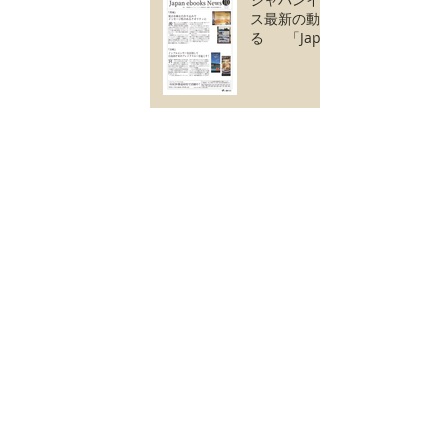
ス最新の動きがわか
る 「Japan
ebooks News
vol.126」10月号が
完成しました。