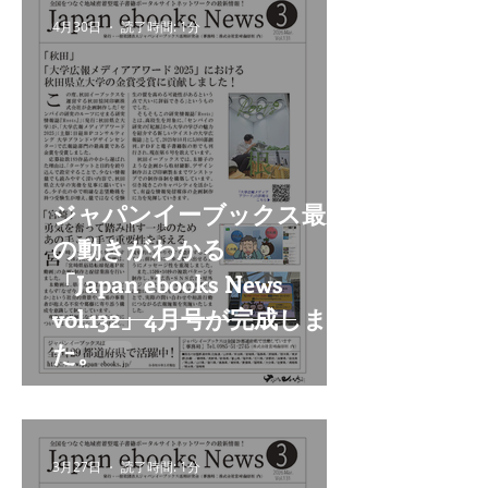
4月30日
読了時間: 1分
ジャパンイーブックス最新
の動きがわかる
「Japan ebooks News
vol.132」4月号が完成しまし
た。
3月27日
読了時間: 1分