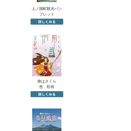
上ノ国町観光パン
フレット
旅はさくら
色 松前