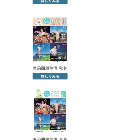
青函圏周遊博_秋冬
青函圏周遊博_春夏