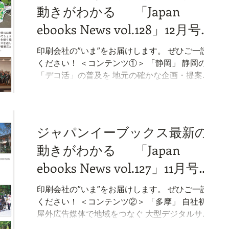
動きがわかる 「Japan
コンテンツ②＞ 「石川」 強度も柔軟性も高い
「紙」が結ぶ関係性 石川イーブックスを運営す
ebooks News vol.128」12月号が
る前田印刷株式会社は、2025年10月、地元の県
完成しました。
立大学と合同で防災をテーマとしたワークショ
印刷会社の”いま”をお届けします。 ぜひご一読
ップを開催いたしました。 A社より委託を受けた
ください！ ＜コンテンツ①＞ 「静岡」 静岡の
幼児向け防災パンフレットの制作が、ワークシ
「デコ活」の普及を 地元の確かな企画・提案力
ョップの企画の起点となりました。このパンフ
が後押し 静岡市は清水エスパルス（Jリーグ）と
レットは、A社が発行する教材の一環として制作
連携し、脱炭素に繋がる新しい豊かな暮らしを
され、 （本編へ続く） ニュース
創る国民運動「デコ活」の推進のため、様々な
啓発活動を行っています。このデコ活とは、
ジャパンイーブックス最新の
2050年カーボンニュートラルの実現および2030
動きがわかる 「Japan
年度温室効果ガス削減目標の達成に向け、環境
省などが中心となって推し進めている活動のこ
ebooks News vol.127」11月号が
と。 （本編へ続く） ＜コンテンツ②＞ 「ジャパ
完成しました。
ン」 印刷業の未来を話し合う 情報交換会 JAM
印刷会社の”いま”をお届けします。 ぜひご一読
2025 in高知 一般社団法人ジャパンイーブックス
ください！ ＜コンテンツ②＞ 「多摩」 自社初の
活用研究会では、年に一度、加盟29社が一堂に
屋外広告媒体で地域をつなぐ 大型デジタルサイ
会する情報交換会「JAM（Japan ebooks
ネージ運用をスタートに 多摩イーブックスを運