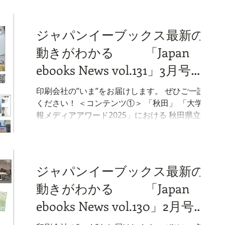
会社は、高知県の「こうちカーボンニュートラ
ース
ル推進フォーラム開催等委託業務」のプロポー
ザルに、昨年、初挑戦しました。業務内容はフ
ジャパンイーブックス最新の
ォーラム及び交流会の運営と広報という… （本
動きがわかる 「Japan
編へ続く） ＜コンテンツ②＞ 「山形」 山形ブラ
ンドを引っ提げて 世界規模で売り込もう！ 山形
ebooks News vol.131」3月号が
イーブックス（運営：株式会社小松写真印刷）
完成しました。
が拠点を置く山形県酒田市は、かつて江戸時代
印刷会社の”いま”をお届けします。 ぜひご一読
に北前船の寄港地として栄えた歴史ある港町で
ください！ ＜コンテンツ①＞ 「秋田」 「大学広
す。 港から市街地へのアクセスが良く、観光資
報メディアアワード2025」における 秋田県立大
源としてのポテンシャルが高いことから、近年
学の金賞受賞に貢献しました！ この度、秋田イ
は酒田港へのクルーズ船寄港が急増しており、
ーブックスを運営する秋田協同印刷株式会社が
今年度は過去最多の23回を予定しています。 先
企画制作した「センパイの研究のルーツにせま
般、山形イーブックスは「ジャパネットクルー
る研究情報誌『Roots』」（発行：秋田県立大
ジャパンイーブックス最新の
ズ」… （本編へ続く） ニュース
学）が、「大学広報メディアアワード2025」
動きがわかる 「Japan
（主催：日経BPコンサルティング 大学ブラン
ド・デザインセンター）で広報誌部門の最高賞
ebooks News vol.130」2月号が
である金賞を受賞しました。 （本編へ続く） ＜
完成しました。
コンテンツ②＞ 「宮崎」 勇気を奮って踏み出す