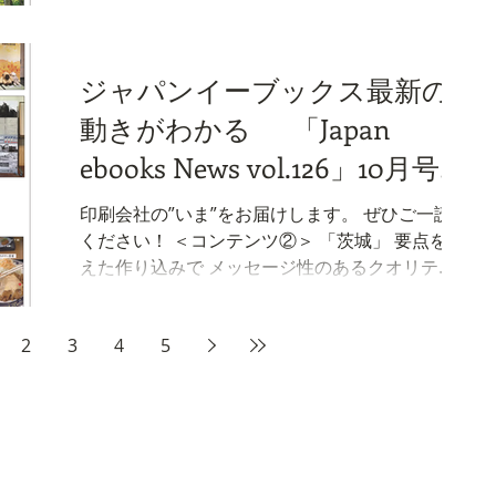
Acceleration Meeting）」を開催しています。本
営する株式会社ニシカワは、今年7月より、新た
年度は高知県で実施し、 （本編へ続く） ニュー
にデジタルサイネージ媒体「COMMONS
ス
TACHIKAWA TACHIHI VISION」の運用を開始しま
ジャパンイーブックス最新の
した。東京都立川市・立飛駅（多摩都市モノレ
動きがわかる 「Japan
ール）周辺エリアに立地する商業施設「コモン
ズ立川立飛」内に設置されています。 この立飛
ebooks News vol.126」10月号が
駅周辺エリアは、・・・ （本編へ続く） ＜コン
完成しました。
テンツ②＞ 「兵庫」 地域の人たちを巻き込んで
印刷会社の”いま”をお届けします。 ぜひご一読
みんなで取り組む社会貢献 兵庫イーブックスを
ください！ ＜コンテンツ②＞ 「茨城」 要点を抑
運営する株式会社ロータリービジネスは、西宮
えた作り込みで メッセージ性のあるクオリティ
市の廣田神社を拠点に「ひろたのエシカルマル
に 茨城イーブックスを運営する株式会社光和印
シェTHINK」を毎年企画・運営しています。今年
刷では、茨城県立歴史館の企画展「出産と育児
も10月4日に開催し、地域貢献活動として、企画
2
3
4
5
のあれこれ」（令和7年10月４日～11月24日）お
力やネットワークといった自社資源を活かして
よびアーカイブズ展「茨城の鉄道―はつかり、
取り組みました。 このイベントでは、・・・
ひたち、TX―」（同）の展示装飾を制作しまし
（本編へ続く） ニュース
た。 （本編へ続く） ＜コンテンツ②＞ 「宮崎」
インフルエンサーを活用して 自治体PRのブレイ
クスルーを起こす！ 宮崎県門川町は太平洋に面