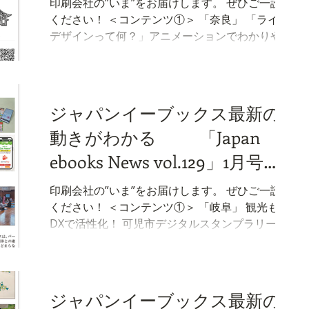
印刷会社の”いま”をお届けします。 ぜひご一読
一歩のため あの手この手で重要性を訴える 宮崎
ください！ ＜コンテンツ①＞ 「奈良」 「ライフ
イーブックスを運営する株式会社宮崎南印刷
デザインって何？」アニメーションでわかりや
は、「宮崎県価格転嫁促進PR動画」の企画・制
すく 価値観の多様化が進む社会で迷わずに自分
作と 配信業務を行いました。 本動画は、単なる
らしい生き方を見つけ、実現するための計画を
制度説明にとどまらず「なぜ今、価格転嫁が必
考える「ライフデザイン」。このライフデザイ
要なのか」という・・・。 （本編へ続く） ニュ
ンについて中学生・高校生を対象にわかりやす
ジャパンイーブックス最新の
ース
く伝えたいという要望が、奈良県こども・女性
動きがわかる 「Japan
課より、奈良イーブックスを運営する株式会社
JITSUGYOにありました。 （本編へ続く） ＜コン
ebooks News vol.129」1月号が
テンツ②＞ 「京都」 世界遺産・二条城に寄せら
完成しました。
れた想いを形に残す 世界遺産・二条城は、現
印刷会社の”いま”をお届けします。 ぜひご一読
在、徳川家康の築城以来の大修理中です。 修理
ください！ ＜コンテンツ①＞ 「岐阜」 観光も
にかかる費用の支援として、「二条城一口城主
DXで活性化！ 可児市デジタルスタンプラリーが
募金」への寄付を集めています。 寄付者へ贈呈
好評 可児市内の50の店舗・施設を巡る、LINEス
する特典の一つに、城内大広間での記念写真の
タンプラリー「えらべるもらえる可児トラベ
撮影があります。 京都イーブックスを運営する
ル！」（主催：可児市、2025年４月23日～６月
株式会社グラフィックソリューションズは、
15日）は岐阜イーブックス（運営：株式会社太
ジャパンイーブックス最新の
（本編へ続く） ニュース
洋社）が運営にあたり ・・・ （本編へ続く） ＜