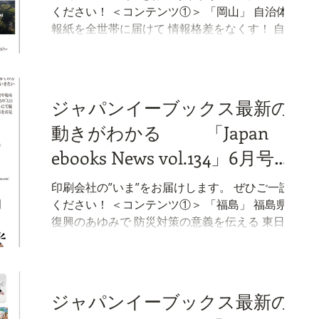
ください！ ＜コンテンツ①＞ 「岡山」 自治体広
報紙を全世帯に届けて 情報格差をなくす！ 自治
体広報紙はどのような方法で各世帯に届けられ
ているのでしょうか。 公益社団法人日本広報協
会の「市区町村広報広聴活動調査結果（2025年
度）」によると各市町村で発行される広報紙の
ジャパンイーブックス最新の
主な配布方法は、・・・ （本編へ続く） ＜コン
動きがわかる 「Japan
テンツ②＞ 「宮崎」 動画だから伝わる「生の
声」が 挑戦者を力づける 宮崎イーブックスを運
ebooks News vol.134」6月号が
営する株式会社宮崎南印刷では、宮崎県からの
完成しました。
委託を受け、県内農業への企業参入を促進する
印刷会社の”いま”をお届けします。 ぜひご一読
PR動画を制作しました。 企画書の作成には生成
ください！ ＜コンテンツ①＞ 「福島」 福島県の
AIを活用し、・・・。 （本編へ続く） ニュース
復興のあゆみで 防災対策の意義を伝える 東日本
大震災および福島第一原発事故の災害から15年
が経過した現在、被災地への関心の低下や記憶
の風化が課題となっています。 そのため、福島
県は県外からの来訪による交流人口の拡大、震
ジャパンイーブックス最新の
災伝承施設の来館者増を目的として、震災伝承