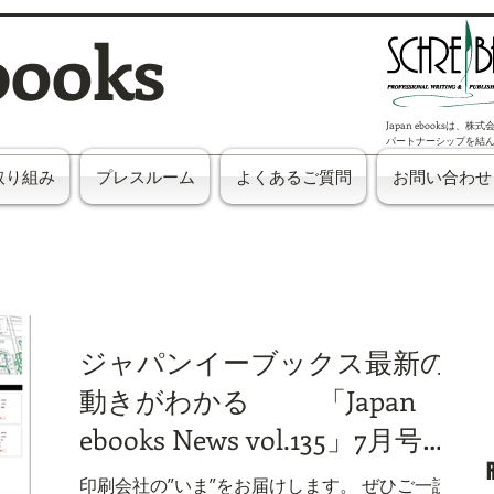
books
Japan ebooksは、
パートナーシップを結
取り組み
プレスルーム
よくあるご質問
お問い合わせ
ジャパンイーブックス最新の
動きがわかる 「Japan
ebooks News vol.135」7月号が
完成しました。
印刷会社の”いま”をお届けします。 ぜひご一読