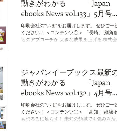
動きがわかる 「Japan
施設の情報発信による被災地域の復興のあゆ
み・魅力発信事業の展開を行っていま
ebooks News vol.133」5月号が
す。・・・ （本編へ続く） ＜コンテンツ②＞
完成しました。
「福岡」 デジタルの特性を活かした 営業支援シ
印刷会社の”いま”をお届けします。 ぜひご一読
ステムを構築 福岡イーブックスを運営する福博
ください！ ＜コンテンツ①＞ 「長崎」 別角度か
綜合印刷株式会社は、行政特有の案件に対応す
らのアプローチが 大きな成果を上げる 株式会社
るため「デジタルツールの徹底活用」による営
インテックスが運営する長崎イーブックスが携
業強化を進めています。 具体的には、入札情報
わってきた、西海市の「広報さいかい」作成業
専門のWEBサービスを導入し、省庁や自治体の
務。この度、見事3年契約のプロポーザルを引き
公募情報をリアルタイムで一元管理していま
続き獲得しました！ 今回の勝因は大きく2点あ
ジャパンイーブックス最新の
す。・・・ （本編へ続く） ニュース
ります。… （本編へ続く） ＜コンテンツ②＞
動きがわかる 「Japan
「長野」 国スポ・全障スポが生み出す 多様な案
件に応えていく 長野県では2028年に国スポ・全
ebooks News vol.132」4月号が
障スポが開催されます。長野イーブックス（運
完成しました。
営：第一企画株式会社）では、開催地域の機運
印刷会社の”いま”をお届けします。 ぜひご一読
醸成や実際の運営に向けて、市町村の支援を行
ください！ ＜コンテンツ①＞ 「高知」 経験不足
っています。つまり、仕様書やホームページの
も恐るるに足らず！ 未知の領域でも強みを活か
制作では単なる電子書籍の掲載にとどまらない
せる 高知イーブックスを運営する弘文印刷株式
ように伴走支援を行い、… （本編へ続く） ニュ