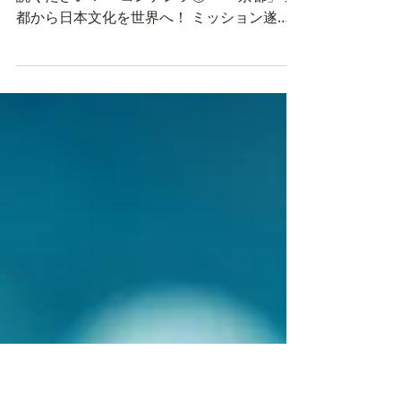
が完成しました。
印刷会社の”いま”をお届けします。 ぜひご一
読ください！ ＜コンテンツ①＞ 「京都」 京
都から日本文化を世界へ！ ミッション遂行
を支える力に “日本の文化芸術を京都から世
界に発信“のスローガンが掲載され、話題に
なった京都マラソン2024のイベントで配布
した文化庁・京都府・京...