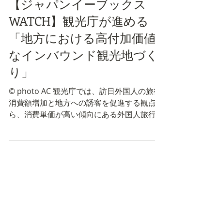
【ジャパンイーブックス
WATCH】観光庁が進める
「地方における高付加価値
なインバウンド観光地づく
り」
©︎ photo AC 観光庁では、訪日外国人の旅行
消費額増加と地方への誘客を促進する観点か
ら、消費単価が高い傾向にある外国人旅行者
の地方誘客を促すため、総合的な施策を集中
的に講じるモデル観光地を選定している。
下記URLの内容は、モデル観光地11地域（サ
イト内に参考資料）...