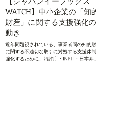
中小企業庁
【ジャパンイーブックス
WATCH】中小企業の「知的
財産」に関する支援強化の
動き
近年問題視されている、事業者間の知的財産
に関する不適切な取引に対処する支援体制を
強化するために、特許庁・INPIT・日本弁理
士会・日本商工会議所による「知財経営支援
ネットワーク」に、新たに中小企業庁が加わ
った。これにより、知財取引の実態をより広
く把