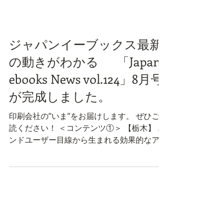
ジャパンイーブックス最新
の動きがわかる 「Japan
ebooks News vol.124」8月号
が完成しました。
印刷会社の”いま”をお届けします。 ぜひご一
読ください！ ＜コンテンツ①＞ 【栃木】 エ
ンドユーザー目線から生まれる効果的なアプ
ローチ 栃木イーブックスを運営する株式会
社井上総合印刷は、 一般社団法人日光市観
光協会の「令和7年度訪日外国人アンケート