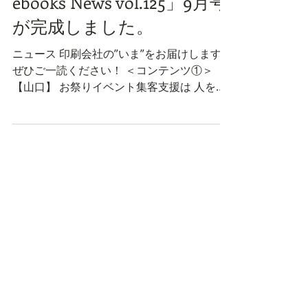
の動きがわかる 「Japan
ebooks News vol.125」9月号
が完成しました。
ニュース 印刷会社の”いま”をお届けします。
ぜひご一読ください！ ＜コンテンツ①＞
【山口】 お祭りイベント集客支援は 人を呼
ぶ！ お金を呼ぶ！ 山口イーブックスを運
営する株式会社ナカハラプリンテックスは、
山口県および県内各市の観光政策課と連携
し、山口イーブックス内に「まだ間に合うイ
ベン ジャパンイーブックス最新の動きがわ
かる 「Japan ebooks News vol.125」9月
号が完成しました。 ト夏の陣 神社仏閣お
祭りガイド」と称して地元有名神社を取り上
げ、各神社のお祭り特集ページを新設いたし
ました。 （本編へ続く） ＜コンテンツ②＞
【愛媛】 未来へのワンステップ 文具フェス