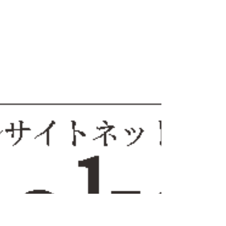
調査用ノベルティ制作業務」で、 5種類のス
テッカーを制作しました。 「訪日外国人旅
行者の思い出に残るお土産となるように」と
いうコンセプトのもと、 日光市の主要なエ
リア（日光、奥日光、鬼怒川・川治、湯西
川・川俣・奥鬼怒、今市）を象徴する 歴
史・文化・自然の要素を厳選し、オリジナル
のイラストを描き起こしました。 （本編へ
続く） ＜コンテンツ②＞ 【大分】 自治体と
住民を直接つなげる デジタル広報さいき
「デジタル広報さいき」は、佐伯市が運営す
るオンライン広報サービスです。 最新号か
らバックナンバーまで、市報に掲載されてい
る情報をスマートフォンで 手軽に見ること
ができます。記事形式となっているため読み
やすいのが特徴で、 サイト内の記事検索機
能もあります。また、各種SNSへのリンクや
応募フォームが設定され、