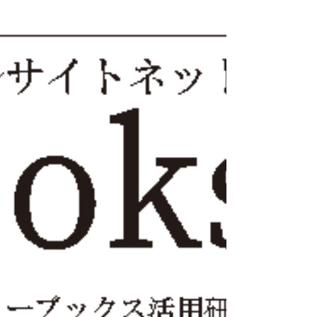
タ2025 inえひめ 愛媛イーブックスを運営す
る第一印刷株式会社は、地域活性化を目的と
した文具販売イベント「文具フェスタ 2025
in えひめ」（2025年10月10日（金）～12日
（日）開催）に初出展いたします。 「文具
フェスタ」は、有名文具メーカーやショッ
プ、個性豊かなクリエイターなどによる、
50を